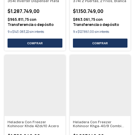
354l Inverter Dispenser Plata
374l 2 Puertas, 2 Frios, Blanca
$1.287.749,00
$1.150.749,00
$965.811,75
con
$863.061,75
con
Transferencia o depósito
Transferencia o depósito
9
x
$143.083,22
sin interés
9
x
$127.861,00
sin interés
Heladera Con Freezer
Heladera Con Freezer
Kohinoor Khda 42di/10 Acero
Kohinoor Khga-40/9 Combi
Acero