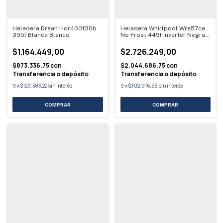
Heladera Drean Hdr400f30b
Heladera Whirlpool Wre57ce
395l Blanca Blanco
No Frost 449l Inverter Negra
Negro
$1.164.449,00
$2.726.249,00
$873.336,75
con
$2.044.686,75
con
Transferencia o depósito
Transferencia o depósito
9
x
$129.383,22
sin interés
9
x
$302.916,56
sin interés