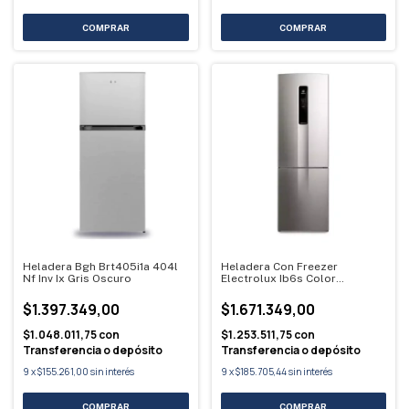
Heladera Bgh Brt405i1a 404l
Heladera Con Freezer
Nf Inv Ix Gris Oscuro
Electrolux Ib6s Color
Plateado Con Capacidad De
400l
$1.397.349,00
$1.671.349,00
$1.048.011,75
con
$1.253.511,75
con
Transferencia o depósito
Transferencia o depósito
9
x
$155.261,00
sin interés
9
x
$185.705,44
sin interés