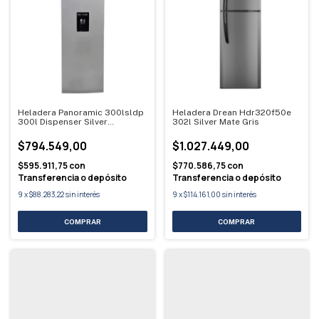
Heladera Panoramic 300lsldp
Heladera Drean Hdr320f50e
300l Dispenser Silver
302l Silver Mate Gris
Plateado
$794.549,00
$1.027.449,00
$595.911,75
con
$770.586,75
con
Transferencia o depósito
Transferencia o depósito
9
x
$88.283,22
sin interés
9
x
$114.161,00
sin interés