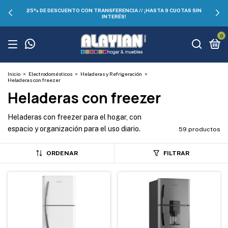
25% DE DESCUENTO CON TRANSFERENCIA // ¡HASTA 9 CUOTAS SIN
INTERÉS!
0
Inicio
>
Electrodomésticos
>
Heladeras y Refrigeración
>
Heladeras con freezer
Heladeras con freezer
Heladeras con freezer para el hogar, con
espacio y organización para el uso diario.
59 productos
ORDENAR
FILTRAR