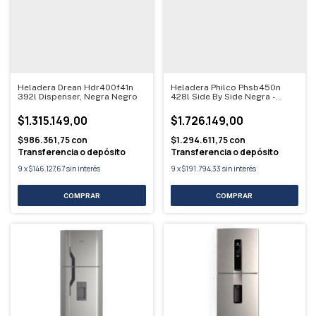
Heladera Drean Hdr400f41n
Heladera Philco Phsb450n
392l Dispenser, Negra Negro
428l Side By Side Negra -
Negro
$1.315.149,00
$1.726.149,00
$986.361,75
con
$1.294.611,75
con
Transferencia o depósito
Transferencia o depósito
9
x
$146.127,67
sin interés
9
x
$191.794,33
sin interés