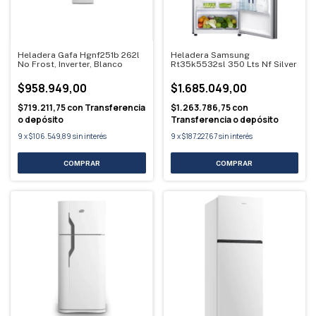
Heladera Gafa Hgnf251b 262l
Heladera Samsung
No Frost, Inverter, Blanco
Rt35k5532sl 350 Lts Nf Silver
$958.949,00
$1.685.049,00
$719.211,75
con
Transferencia
$1.263.786,75
con
o depósito
Transferencia o depósito
9
x
$106.549,89
sin interés
9
x
$187.227,67
sin interés