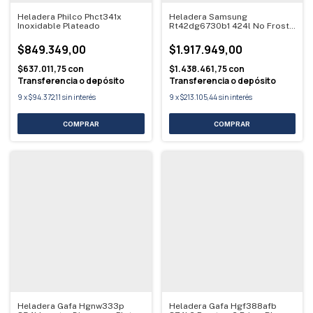
Heladera Philco Phct341x
Heladera Samsung
Inoxidable Plateado
Rt42dg6730b1 424l No Frost
Negra
$849.349,00
$1.917.949,00
$637.011,75
con
$1.438.461,75
con
Transferencia o depósito
Transferencia o depósito
9
x
$94.372,11
sin interés
9
x
$213.105,44
sin interés
Heladera Gafa Hgnw333p
Heladera Gafa Hgf388afb