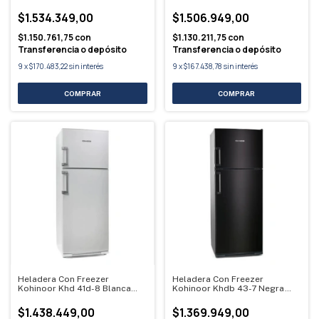
Blanca Blanco
$1.534.349,00
$1.506.949,00
$1.150.761,75
con
$1.130.211,75
con
Transferencia o depósito
Transferencia o depósito
9
x
$170.483,22
sin interés
9
x
$167.438,78
sin interés
Heladera Con Freezer
Heladera Con Freezer
Kohinoor Khd 41d-8 Blanca
Kohinoor Khdb 43-7 Negra
Blanco
Negro Mate
$1.438.449,00
$1.369.949,00