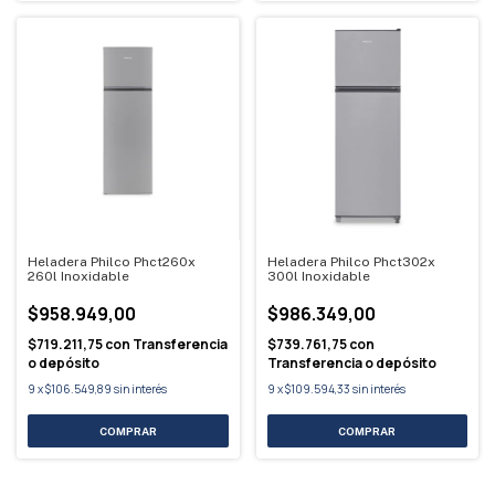
Heladera Philco Phct260x
Heladera Philco Phct302x
260l Inoxidable
300l Inoxidable
$958.949,00
$986.349,00
$719.211,75
con
Transferencia
$739.761,75
con
o depósito
Transferencia o depósito
9
x
$106.549,89
sin interés
9
x
$109.594,33
sin interés