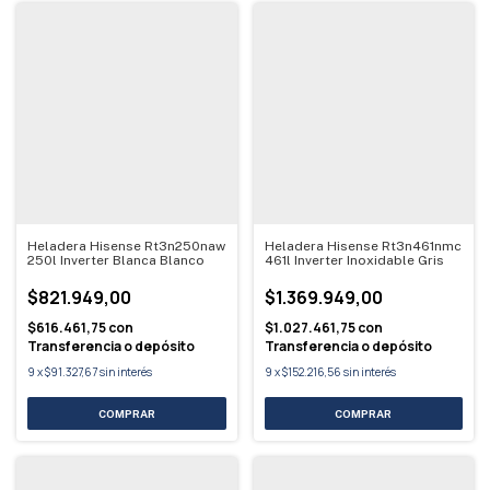
Heladera Hisense Rt3n250naw
Heladera Hisense Rt3n461nmc
250l Inverter Blanca Blanco
461l Inverter Inoxidable Gris
$821.949,00
$1.369.949,00
$616.461,75
con
$1.027.461,75
con
Transferencia o depósito
Transferencia o depósito
9
x
$91.327,67
sin interés
9
x
$152.216,56
sin interés