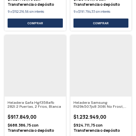
Transferencia o depósito
Transferencia o depósito
9
x
$152.216,56
sin interés
9
x
$191.794,33
sin interés
Heladera Gafa Hgf358afb
Heladera Samsung
282l 2 Puertas, 2 Frios, Blanca
Rt29k507js8 308l No Frost,
Inoxidable
$917.849,00
$1.232.949,00
$688.386,75
con
$924.711,75
con
Transferencia o depósito
Transferencia o depósito