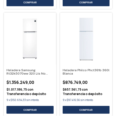
Heladera Samsung
Heladera Philco Phct361b 360l
Rt32k5070ww 320 Lts No
Blanca
Frost Blanca
$1.356.249,00
$876.749,00
$1.017.186,75
con
$657.561,75
con
Transferencia o depósito
Transferencia o depósito
9
x
$150.694,33
sin interés
9
x
$97.416,56
sin interés