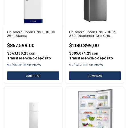
Heladera Drean Hdr280f00b
Heladera Drean Hdr370f61e
264l Blanca
362l Dispenser Gris Gris
Oscuro
$857.599,00
$1.180.899,00
$643.199,25
con
$885.674,25
con
Transferencia o depósito
Transferencia o depósito
9
x
$95.288,78
sin interés
9
x
$131.211,00
sin interés