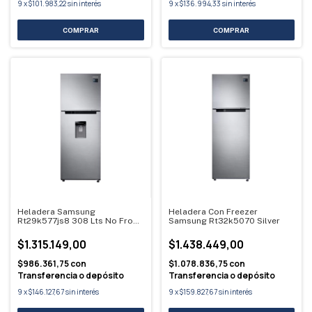
9
x
$101.983,22
sin interés
9
x
$136.994,33
sin interés
Heladera Samsung
Heladera Con Freezer
Rt29k577js8 308 Lts No Frost
Samsung Rt32k5070 Silver
Inoxidable
$1.315.149,00
$1.438.449,00
$986.361,75
con
$1.078.836,75
con
Transferencia o depósito
Transferencia o depósito
9
x
$146.127,67
sin interés
9
x
$159.827,67
sin interés