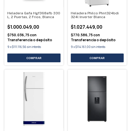
Heladera Gafa Hgf368afb 330
Heladera Philco Phnt324bdi
L, 2 Puertas, 2 Frios, Blanca
324l Inverter Blanca
$1.000.049,00
$1.027.449,00
$750.036,75
con
$770.586,75
con
Transferencia o depósito
Transferencia o depósito
9
x
$111.116,56
sin interés
9
x
$114.161,00
sin interés