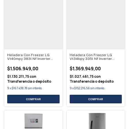
Heladera Con Freezer LG
Heladera Con Freezer LG
Vt40mpy 383l Nf Inverter
Vt34bpy 335l Nf Inverter
Silver Gris
Silver Plateado
$1.506.949,00
$1.369.949,00
$1.130.211,75
con
$1.027.461,75
con
Transferencia o depósito
Transferencia o depósito
9
x
$167.438,78
sin interés
9
x
$152.216,56
sin interés