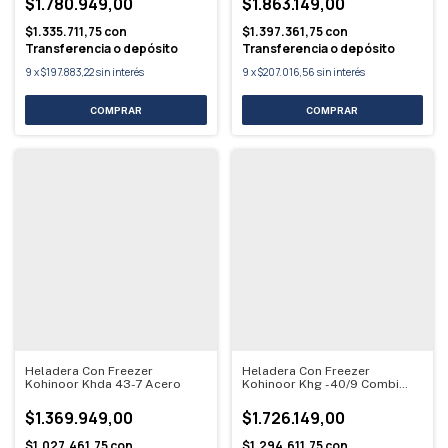
$1.780.949,00
$1.863.149,00
$1.335.711,75
con
$1.397.361,75
con
Transferencia o depósito
Transferencia o depósito
9
x
$197.883,22
sin interés
9
x
$207.016,56
sin interés
Heladera Con Freezer
Heladera Con Freezer
Kohinoor Khda 43-7 Acero
Kohinoor Khg -40/9 Combi
Blanca
$1.369.949,00
$1.726.149,00
$1.027.461,75
con
$1.294.611,75
con