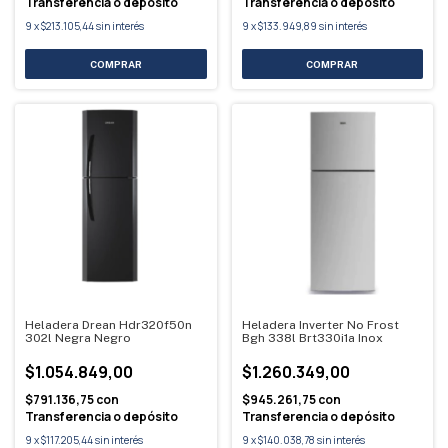
Transferencia o depósito
Transferencia o depósito
9
x
$213.105,44
sin interés
9
x
$133.949,89
sin interés
Heladera Drean Hdr320f50n
Heladera Inverter No Frost
302l Negra Negro
Bgh 338l Brt330i1a Inox
$1.054.849,00
$1.260.349,00
$791.136,75
con
$945.261,75
con
Transferencia o depósito
Transferencia o depósito
9
x
$117.205,44
sin interés
9
x
$140.038,78
sin interés