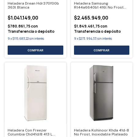
Heladera Drean Hdr370f00b
Heladera Samsung
363l Blanca
Rt44a6640b1 416l No Frost
Negra Negro
$1.041.149,00
$2.465.949,00
$780.861,75
con
$1.849.461,75
con
Transferencia o depósito
Transferencia o depósito
9
x
$115.683,22
sin interés
9
x
$273.994,33
sin interés
Heladera Con Freezer
Heladera Kohinoor Khda 41d-8
Columbia Chd41d/8 413 L
No Frost, Inoxidable Plateado