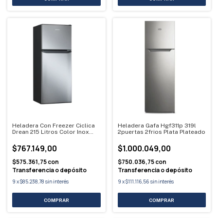
Heladera Con Freezer Ciclica
Heladera Gafa Hgf311p 319l
Drean 215 Litros Color Inox
2puertas 2frios Plata Plateado
Rzd215pvarx0
$767.149,00
$1.000.049,00
$575.361,75
con
$750.036,75
con
Transferencia o depósito
Transferencia o depósito
9
x
$85.238,78
sin interés
9
x
$111.116,56
sin interés