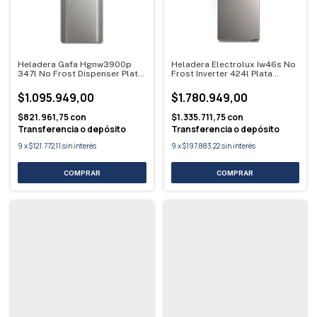
Heladera Gafa Hgnw3900p
Heladera Electrolux Iw46s No
347l No Frost Dispenser Plata
Frost Inverter 424l Plata
Gris
Plateado
$1.095.949,00
$1.780.949,00
$821.961,75
con
$1.335.711,75
con
Transferencia o depósito
Transferencia o depósito
9
x
$121.772,11
sin interés
9
x
$197.883,22
sin interés