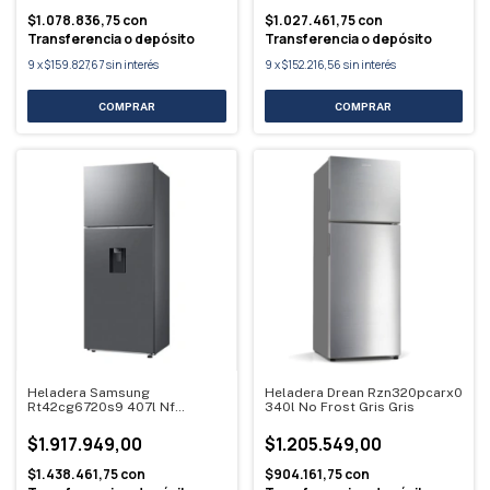
$1.078.836,75
con
$1.027.461,75
con
Transferencia o depósito
Transferencia o depósito
9
x
$159.827,67
sin interés
9
x
$152.216,56
sin interés
Heladera Samsung
Heladera Drean Rzn320pcarx0
Rt42cg6720s9 407l Nf
340l No Frost Gris Gris
Inoxidable Inox
$1.917.949,00
$1.205.549,00
$1.438.461,75
con
$904.161,75
con