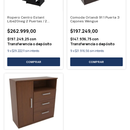
Ropero Centro Estant
Comoda Orlandi 91 1 Puerta 3
Libe20neg 2 Puertas / 2
Cajones Wengue
Cajones Negro
$262.999,00
$197.249,00
$197.249,25
con
$147.936,75
con
Transferencia o depósito
Transferencia o depósito
9
x
$29.222,11
sin interés
9
x
$21.916,56
sin interés