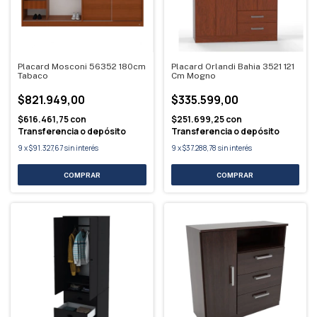
Placard Mosconi 56352 180cm
Placard Orlandi Bahia 3521 121
Tabaco
Cm Mogno
$821.949,00
$335.599,00
$616.461,75
con
$251.699,25
con
Transferencia o depósito
Transferencia o depósito
9
x
$91.327,67
sin interés
9
x
$37.288,78
sin interés