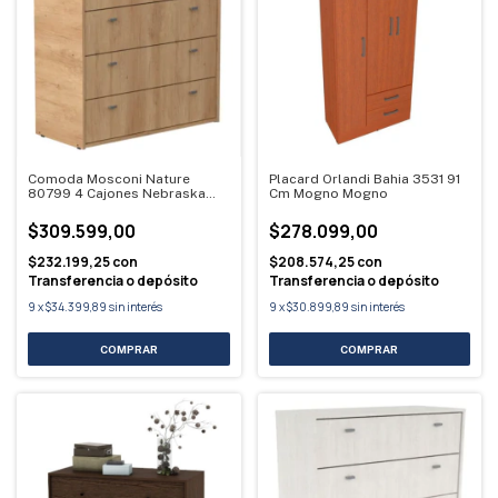
Comoda Mosconi Nature
Placard Orlandi Bahia 3531 91
80799 4 Cajones Nebraska
Cm Mogno Mogno
Marrón
$309.599,00
$278.099,00
$232.199,25
con
$208.574,25
con
Transferencia o depósito
Transferencia o depósito
9
x
$34.399,89
sin interés
9
x
$30.899,89
sin interés