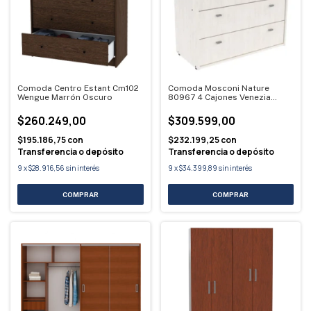
Comoda Centro Estant Cm102
Comoda Mosconi Nature
Wengue Marrón Oscuro
80967 4 Cajones Venezia
Beige
$260.249,00
$309.599,00
$195.186,75
con
$232.199,25
con
Transferencia o depósito
Transferencia o depósito
9
x
$28.916,56
sin interés
9
x
$34.399,89
sin interés