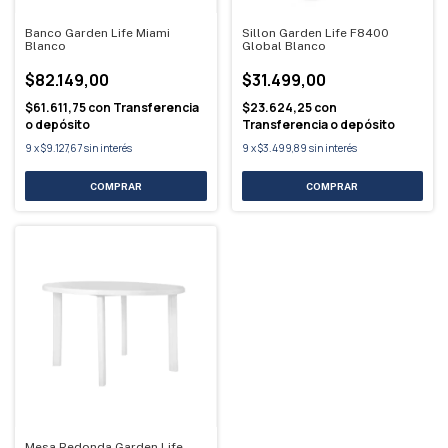
Banco Garden Life Miami
Sillon Garden Life F8400
Blanco
Global Blanco
$82.149,00
$31.499,00
$61.611,75
con
Transferencia
$23.624,25
con
o depósito
Transferencia o depósito
9
x
$9.127,67
sin interés
9
x
$3.499,89
sin interés
Mesa Redonda Garden Life