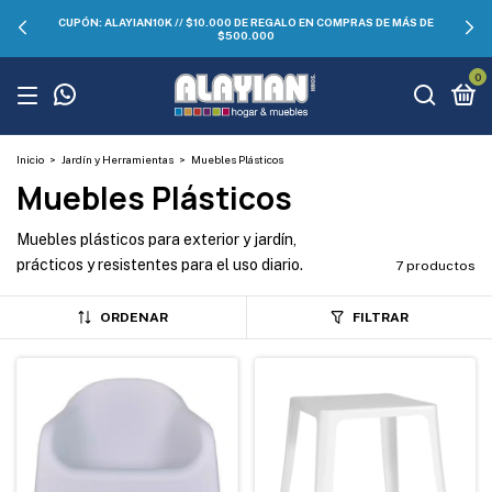
CUPÓN: ALAYIAN10K // $10.000 DE REGALO EN COMPRAS DE MÁS DE
$500.000
0
Inicio
>
Jardín y Herramientas
>
Muebles Plásticos
Muebles Plásticos
Muebles plásticos para exterior y jardín,
prácticos y resistentes para el uso diario.
7 productos
ORDENAR
FILTRAR