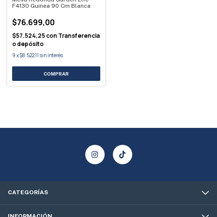
F4130 Guinea 90 Cm Blanca
$76.699,00
$57.524,25
con
Transferencia
o depósito
9
x
$8.522,11
sin interés
CATEGORÍAS
INFORMACIÓN