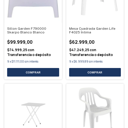
Sillon Garden F790000
Mesa Cuadrada Garden Life
Skarpo Blanco Blanco
F4025 Íntima
$99.999,00
$62.999,00
$74.999,25
con
$47.249,25
con
Transferencia o depósito
Transferencia o depósito
9
x
$11.111,00
sin interés
9
x
$6.999,89
sin interés