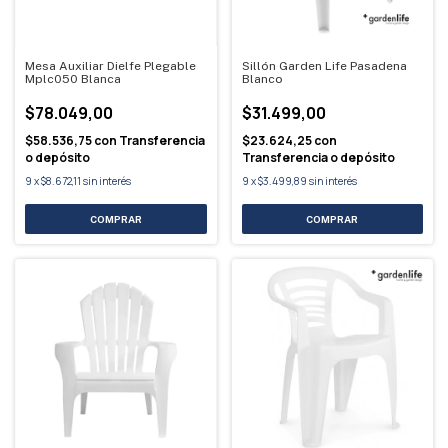
Mesa Auxiliar Dielfe Plegable
Sillón Garden Life Pasadena
Mplc050 Blanca
Blanco
$78.049,00
$31.499,00
$58.536,75
con
Transferencia
$23.624,25
con
o depósito
Transferencia o depósito
9
x
$8.672,11
sin interés
9
x
$3.499,89
sin interés